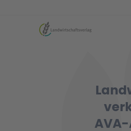
Landw
verk
AVA-A