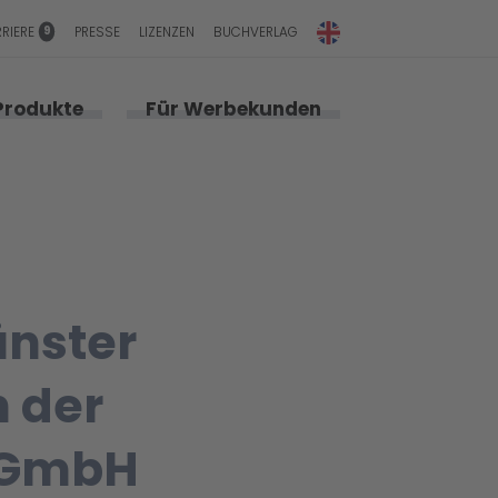
9
RRIERE
PRESSE
LIZENZEN
BUCHVERLAG
Produkte
Für Werbekunden
ünster
n der
u GmbH