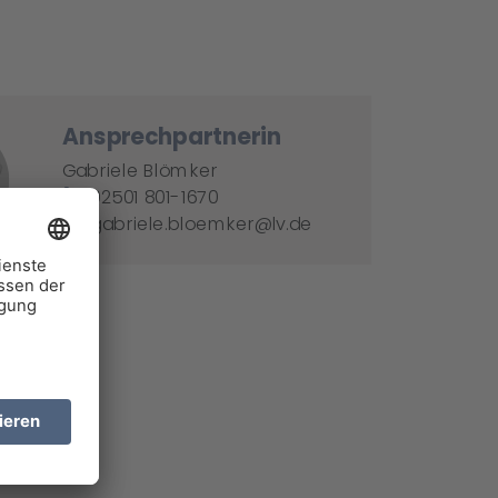
Ansprechpartnerin
Gabriele Blömker
02501 801-1670
gabriele.bloemker@lv.de