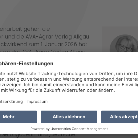
enarbeit gehen die
r und die AVA-Agrar Verlag Allgäu
kwirkend zum 1. Januar 2026 hat
e an der AVA-Agrar Verlag Allgäu
ie Gesellschafter der
äuer Traditionsunternehmen wieder
rtnerschaft zu Ende, weil es
Münster auf eine immer intensivere
n Fach- und
, ‚Lebensmittel Praxis‘ oder
mte Wertschöpfungskette
 Allgäu GmbH konzentriert sich auf
 ‚Die Allgäuerin‘ und ‚Deutsche