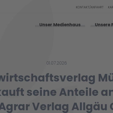
KONTAKT/ANFAHRT
KA
Unser Medienhaus
Unsere 
01.07.2026
irt­schafts­verlag M
auft seine Anteile a
grar Verlag Allgä