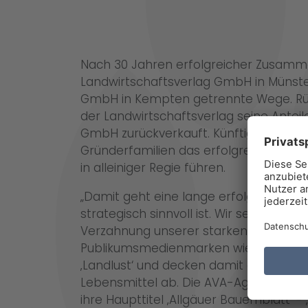
Nach 30 Jahren erfolgreicher Zusamm
Landwirtschaftsverlag GmbH in Münste
GmbH in Kempten getrennte Wege. Rüc
der Landwirtschaftsverlag seine Anteil
GmbH zurückverkauft. Künftig werden d
Gründerfamilien das erfolgreiche Allg
in alleiniger Regie führen.
„Damit geht eine lange erfolgreiche Pa
strategisch sinnvoll ist. Wir setzen in 
Verzahnung unserer starken nationale
Publikumsmedienmarken wie ‚top agrar‘
‚Landlust‘ und decken damit die gesa
Lebensmittel ab. Die AVA-Agrar Verlag
ihre Haupttitel ‚Allgäuer Bauernblatt‘ -