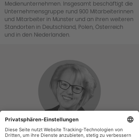
Medienunternehmen. Insgesamt beschäftigt die
Unternehmensgruppe rund 900 Mitarbeiterinnen
und Mitarbeiter in Münster und an ihren weiteren
Standorten in Deutschland, Polen, Österreich
und in den Niederlanden.
Ansprechpartnerin